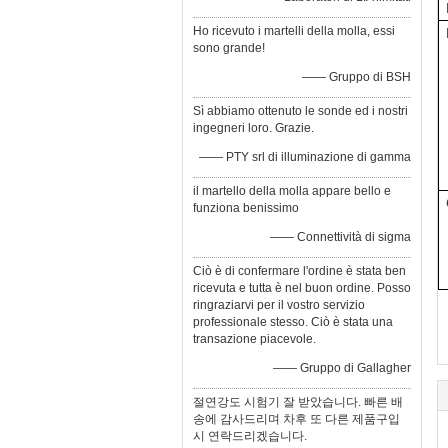
Ho ricevuto i martelli della molla, essi
sono grande!
—— Gruppo di BSH
Sì abbiamo ottenuto le sonde ed i nostri
ingegneri loro. Grazie.
—— PTY srl di illuminazione di gamma
il martello della molla appare bello e
funziona benissimo
—— Connettività di sigma
Ciò è di confermare l'ordine è stata ben
ricevuta e tutta è nel buon ordine. Posso
ringraziarvi per il vostro servizio
professionale stesso. Ciò è stata una
transazione piacevole.
—— Gruppo di Gallagher
절연강도 시험기 잘 받았습니다. 빠른 배
송에 감사드리며 차후 또 다른 제품구입
시 연락드리겠습니다.