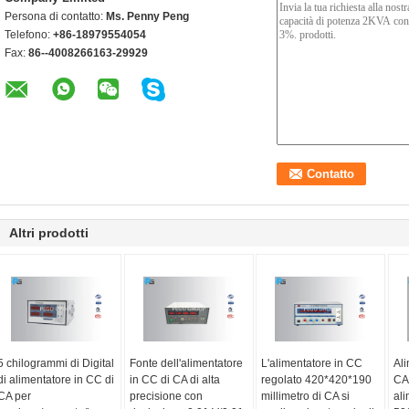
Persona di contatto:
Ms. Penny Peng
Telefono:
+86-18979554054
Fax:
86--4008266163-29929
Altri prodotti
5 chilogrammi di Digital
Fonte dell'alimentatore
L'alimentatore in CC
Ali
di alimentatore in CC di
in CC di CA di alta
regolato 420*420*190
CA 
CA per
precisione con
millimetro di CA si
ali