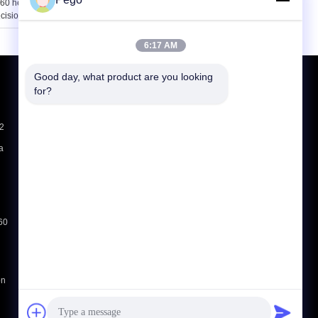
60 hertz di alta
dell'uscita sopra
cisione di tensione
protezione contro il
calore e l'allarme
funzionano
6:17 AM
Good day, what product are you looking 
Richiedere un preventivo
for?
Invii
-2
a
E-Mail
Sitemap
|
Sito mobile
/60
on