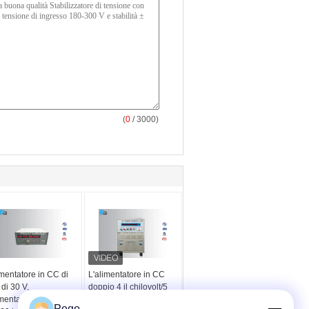
(
0
/ 3000)
mentatore in CC di
L'alimentatore in CC
di 30 V,
doppio 4 il chilovolt/5
mentazione lineare
chilovolt di CA
Pego