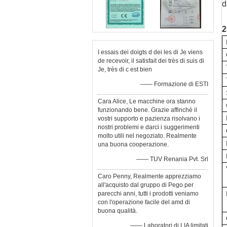
d
2
I essais dei doigts d dei les di Je viens
de recevoir, il satisfait dei très di suis di
Je, très di c est bien
—— Formazione di ESTI
Cara Alice, Le macchine ora stanno
funzionando bene. Grazie affinchè il
vostri supporto e pazienza risolvano i
nostri problemi e darci i suggerimenti
molto utili nel negoziato. Realmente
una buona cooperazione.
—— TUV Renania Pvt. Srl
Caro Penny, Realmente apprezziamo
all'acquisto dal gruppo di Pego per
parecchi anni, tutti i prodotti veniamo
con l'operazione facile del amd di
buona qualità.
—— Laboratori di LIA limitati