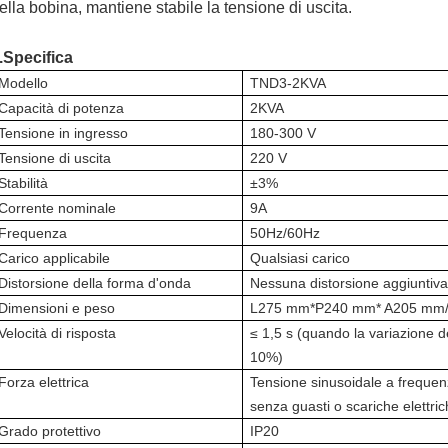
ella bobina, mantiene stabile la tensione di uscita.
.
Specifica
Modello
TND3-2KVA
Capacità di potenza
2KVA
Tensione in ingresso
180-300 V
Tensione di uscita
220 V
Stabilità
±3%
Corrente nominale
9A
Frequenza
50Hz/60Hz
Carico applicabile
Qualsiasi carico
Distorsione della forma d'onda
Nessuna distorsione aggiuntiva
Dimensioni e peso
L275 mm*P240 mm* A205 mm/
Velocità di risposta
≤ 1,5 s (quando la variazione d
10%)
Forza elettrica
Tensione sinusoidale a frequenz
senza guasti o scariche elettric
Grado protettivo
IP20