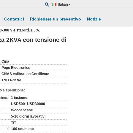
Italian
Contattici
Richiedere un preventivo
Notizie
-300 V e stabilità ± 3%.
nza 2KVA con tensione di
Cina
Pego Electronics
CNAS calibration Certificate
TND3-2KVA
o e spedizione:
nimo:
1 insieme
USD500~USD30000
:
Woodencase
5-10 giorni lavorativi
:
T/T
zione:
100 set/mese