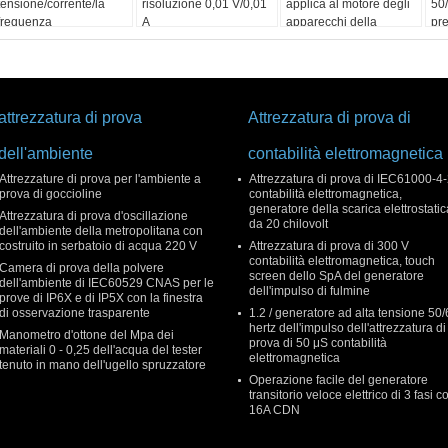
tensione/corrente/la
risoluzione 0,01 V/0,01
applica al motore degli
50/
frequenza
A
apparecchi della
pre
dell'esposizione
Camera
attrezzatura di prova
Attrezzatura di prova di
dell'ambiente
contabilità elettromagnetica
Attrezzature di prova per l'ambiente a
Attrezzatura di prova di IEC61000-4
prova di goccioline
contabilità elettromagnetica,
generatore della scarica elettrostatic
Attrezzatura di prova d'oscillazione
da 20 chilovolt
dell'ambiente della metropolitana con
costruito in serbatoio di acqua 220 V
Attrezzatura di prova di 300 V
contabilità elettromagnetica, touch
Camera di prova della polvere
screen dello SpA del generatore
dell'ambiente di IEC60529 CNAS per le
dell'impulso di fulmine
prove di IP6X e di IP5X con la finestra
di osservazione trasparente
1.2 / generatore ad alta tensione 50
hertz dell'impulso dell'attrezzatura di
Manometro d'ottone del Mpa dei
prova di 50 μS contabilità
materiali 0 - 0,25 dell'acqua del tester
elettromagnetica
tenuto in mano dell'ugello spruzzatore
Operazione facile del generatore
transitorio veloce elettrico di 3 fasi c
16A CDN