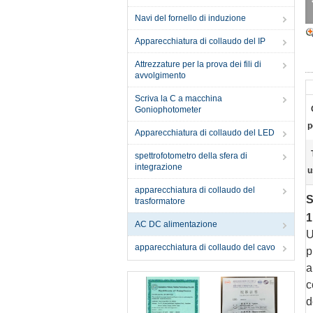
Navi del fornello di induzione
Apparecchiatura di collaudo del IP
Attrezzature per la prova dei fili di
avvolgimento
Scriva la C a macchina
Goniophotometer
p
Apparecchiatura di collaudo del LED
spettrofotometro della sfera di
integrazione
u
apparecchiatura di collaudo del
S
trasformatore
1
AC DC alimentazione
U
apparecchiatura di collaudo del cavo
p
a
c
d