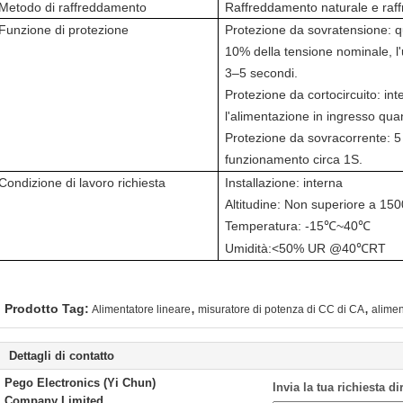
Metodo di raffreddamento
Raffreddamento naturale e raff
Funzione di protezione
Protezione da sovratensione: qu
10% della tensione nominale, l'u
3–5 secondi.
Protezione da cortocircuito: i
l'alimentazione in ingresso quan
Protezione da sovracorrente: 5 
funzionamento circa 1
S
.
Condizione di lavoro richiesta
Installazione: interna
Altitudine: Non superiore a 150
Temperatura: -15
~40
℃
℃
Umidità:
<
50% UR @40
RT
℃
,
,
Prodotto Tag:
Alimentatore lineare
misuratore di potenza di CC di CA
alimen
Dettagli di contatto
Pego Electronics (Yi Chun)
Invia la tua richiesta d
Company Limited