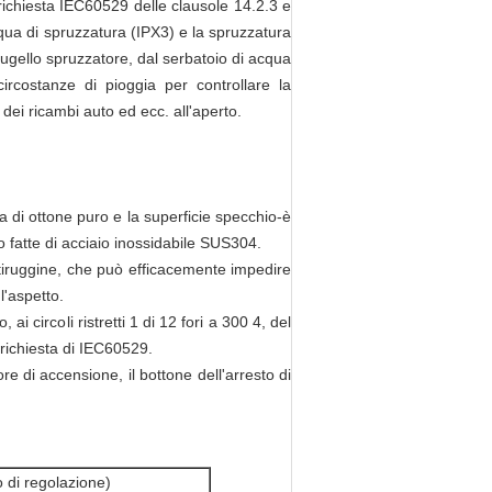
 richiesta IEC60529 delle clausole 14.2.3 e
acqua di spruzzatura (IPX3) e la spruzzatura
'ugello spruzzatore, dal serbatoio di acqua
ircostanze di pioggia per controllare la
 dei ricambi auto ed ecc. all'aperto.
a di ottone puro e la superficie specchio-è
o fatte di acciaio inossidabile SUS304.
ntiruggine, che può efficacemente impedire
 l'aspetto.
i circoli ristretti 1 di 12 fori a 300 4, del
 richiesta di IEC60529.
ore di accensione, il bottone dell'arresto di
i regolazione)