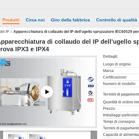
Prodotti
Circa noi
Giro della fabbrica
Controllo di qualità
del IP
Apparecchiatura di collaudo del IP dell'ugello spruzzatore IEC60529 pe
pparecchiatura di collaudo del IP dell'ugello 
rova IPX3 e IPX4
Dettagli:
Luogo di origine:
Marca:
Certificazione:
Numero di modello:
Termini di pagament
Quantità di ordine mi
Prezzo:
Imballaggi particolari
Tempi di consegna:
Termini di pagamento
Capacità di alimenta