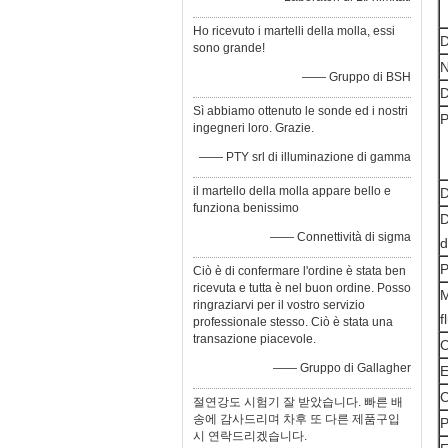
Ho ricevuto i martelli della molla, essi
D
sono grande!
N
—— Gruppo di BSH
D
Sì abbiamo ottenuto le sonde ed i nostri
P
ingegneri loro. Grazie.
—— PTY srl di illuminazione di gamma
il martello della molla appare bello e
D
funziona benissimo
—— Connettività di sigma
d
P
Ciò è di confermare l'ordine è stata ben
ricevuta e tutta è nel buon ordine. Posso
ringraziarvi per il vostro servizio
f
professionale stesso. Ciò è stata una
transazione piacevole.
C
—— Gruppo di Gallagher
E
C
절연강도 시험기 잘 받았습니다. 빠른 배
송에 감사드리며 차후 또 다른 제품구입
P
시 연락드리겠습니다.