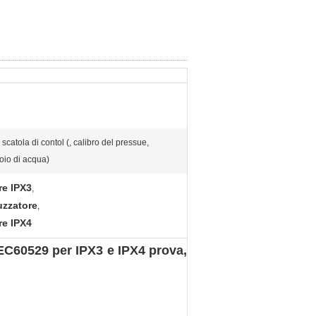
scatola di contol (, calibro del pressue,
oio di acqua)
re IPX3
,
uzzatore
,
re IPX4
IEC60529 per IPX3 e IPX4 prova,