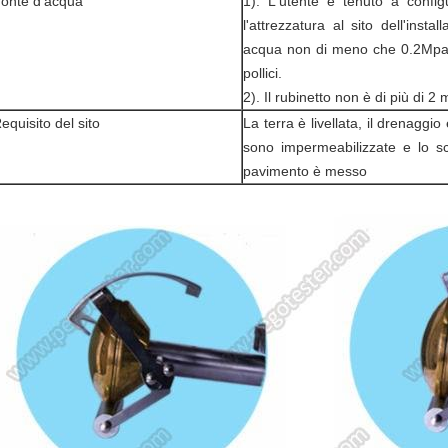
onte d'acqua
1). L'utente è tenuto a confi
l'attrezzatura al sito dell'inst
acqua non di meno che 0.2Mpa e
pollici.
2). Il rubinetto non è di più di 2 
equisito del sito
La terra è livellata, il drenaggio
sono impermeabilizzate e lo sco
pavimento è messo