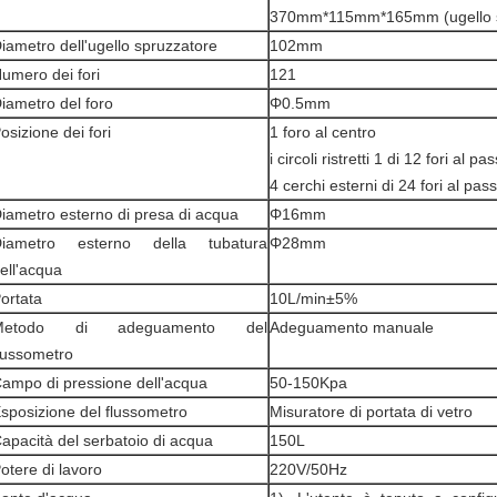
370mm*115mm*165mm (ugello s
iametro dell'ugello spruzzatore
102mm
umero dei fori
121
iametro del foro
Φ0.5mm
osizione dei fori
1 foro al centro
i circoli ristretti 1 di 12 fori al p
4 cerchi esterni di 24 fori al pas
iametro esterno di presa di acqua
Φ16mm
Diametro esterno della tubatura
Φ28mm
ell'acqua
ortata
10L/min±5%
Metodo di adeguamento del
Adeguamento manuale
lussometro
ampo di pressione dell'acqua
50-150Kpa
sposizione del flussometro
Misuratore di portata di vetro
apacità del serbatoio di acqua
150L
otere di lavoro
220V/50Hz