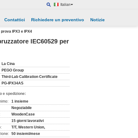
Italian
Contattici
Richiedere un preventivo
Notizie
r prova IPX3 e IPX4
spruzzatore IEC60529 per
La Cina
PEGO Group
Third-Lab Calibration Certificate
PG-IPX34AS
o e spedizione:
nimo:
1 insieme
Negoziabile
:
WoodenCase
15 giorni lavorativi
:
T/T, Western Union,
zione:
50 insiemi/mese