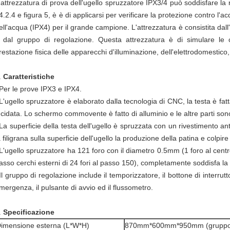
'attrezzatura di prova dell'ugello spruzzatore IPX3/4 può soddisfare la
4.2.4 e figura 5, è è di applicarsi per verificare la protezione contro l'
ell'acqua (IPX4) per il grande campione. L'attrezzatura è consistita dall
 dal gruppo di regolazione. Questa attrezzatura è di simulare le c
restazione fisica delle apparecchi d'illuminazione, dell'elettrodomestico,
.
Caratteristiche
Per le prove IPX3 e IPX4.
L'ugello spruzzatore è elaborato dalla tecnologia di CNC, la testa è fatt
ucidata. Lo schermo commovente è fatto di alluminio e le altre parti son
La superficie della testa dell'ugello è spruzzata con un rivestimento a
a filigrana sulla superficie dell'ugello la produzione della patina e colpire
L'ugello spruzzatore ha 121 foro con il diametro 0.5mm (1 foro al centro, a
asso cerchi esterni di 24 fori al passo 150), completamente soddisfa la
Il gruppo di regolazione include il temporizzatore, il bottone di interrutt
mergenza, il pulsante di avvio ed il flussometro.
.
Specificazione
imensione esterna (L*W*H)
870mm*600mm*950mm (gruppo d