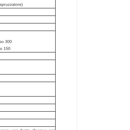
pruzzatore)
asso 300
so 150