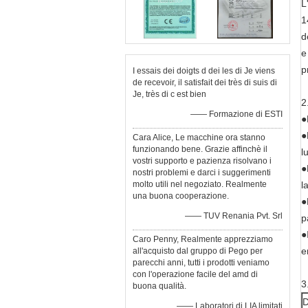
L
1
d
e
p
I essais dei doigts d dei les di Je viens
de recevoir, il satisfait dei très di suis di
Je, très di c est bien
2
—— Formazione di ESTI
●
●
Cara Alice, Le macchine ora stanno
funzionando bene. Grazie affinchè il
l
vostri supporto e pazienza risolvano i
●
nostri problemi e darci i suggerimenti
molto utili nel negoziato. Realmente
l
una buona cooperazione.
●
—— TUV Renania Pvt. Srl
p
●
Caro Penny, Realmente apprezziamo
e
all'acquisto dal gruppo di Pego per
parecchi anni, tutti i prodotti veniamo
con l'operazione facile del amd di
3
buona qualità.
D
—— Laboratori di LIA limitati