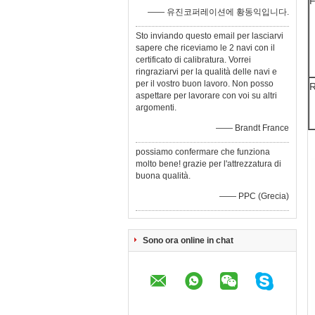
F
—— 유진코퍼레이션에 황동익입니다.
Sto inviando questo email per lasciarvi
sapere che riceviamo le 2 navi con il
certificato di calibratura. Vorrei
ringraziarvi per la qualità delle navi e
per il vostro buon lavoro. Non posso
R
aspettare per lavorare con voi su altri
argomenti.
—— Brandt France
possiamo confermare che funziona
molto bene! grazie per l'attrezzatura di
buona qualità.
—— PPC (Grecia)
Sono ora online in chat