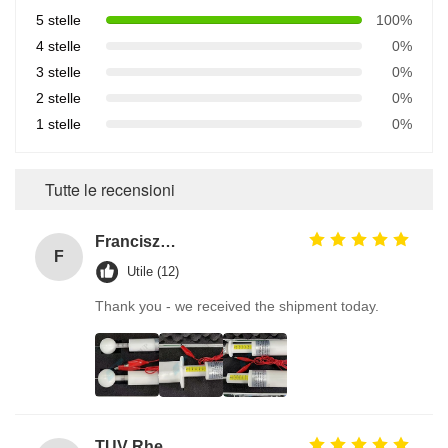
5 stelle
100%
4 stelle
0%
3 stelle
0%
2 stelle
0%
1 stelle
0%
Tutte le recensioni
Franciszek Lużyński
F
Utile (12)
Thank you - we received the shipment today.
TUV Rheinland