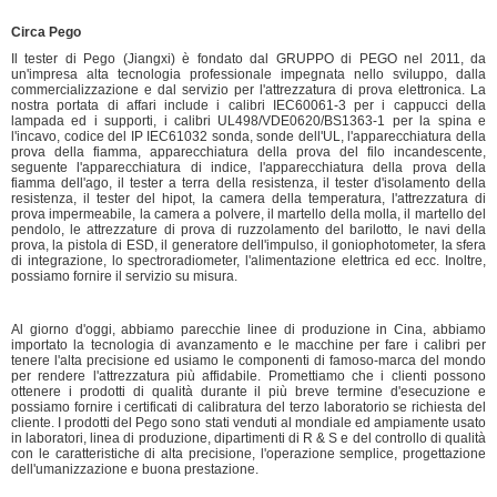
Circa Pego
Il tester di Pego (Jiangxi) è fondato dal GRUPPO di PEGO nel 2011, da
un'impresa alta tecnologia professionale impegnata nello sviluppo, dalla
commercializzazione e dal servizio per l'attrezzatura di prova elettronica. La
nostra portata di affari include i calibri IEC60061-3 per i cappucci della
lampada ed i supporti, i calibri UL498/VDE0620/BS1363-1 per la spina e
l'incavo, codice del IP IEC61032 sonda, sonde dell'UL, l'apparecchiatura della
prova della fiamma, apparecchiatura della prova del filo incandescente,
seguente l'apparecchiatura di indice, l'apparecchiatura della prova della
fiamma dell'ago, il tester a terra della resistenza, il tester d'isolamento della
resistenza, il tester del hipot, la camera della temperatura, l'attrezzatura di
prova impermeabile, la camera a polvere, il martello della molla, il martello del
pendolo, le attrezzature di prova di ruzzolamento del barilotto, le navi della
prova, la pistola di ESD, il generatore dell'impulso, il goniophotometer, la sfera
di integrazione, lo spectroradiometer, l'alimentazione elettrica ed ecc. Inoltre,
possiamo fornire il servizio su misura.
Al giorno d'oggi, abbiamo parecchie linee di produzione in Cina, abbiamo
importato la tecnologia di avanzamento e le macchine per fare i calibri per
tenere l'alta precisione ed usiamo le componenti di famoso-marca del mondo
per rendere l'attrezzatura più affidabile. Promettiamo che i clienti possono
ottenere i prodotti di qualità durante il più breve termine d'esecuzione e
possiamo fornire i certificati di calibratura del terzo laboratorio se richiesta del
cliente. I prodotti del Pego sono stati venduti al mondiale ed ampiamente usato
in laboratori, linea di produzione, dipartimenti di R & S e del controllo di qualità
con le caratteristiche di alta precisione, l'operazione semplice, progettazione
dell'umanizzazione e buona prestazione.