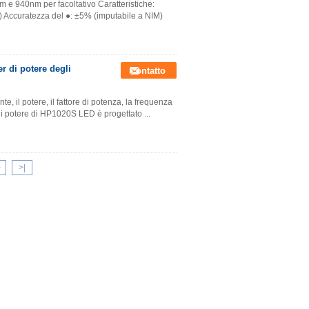
m e 940nm per facoltativo Caratteristiche:
 Accuratezza del ●: ±5% (imputabile a NIM)
er di potere degli
Contatto
nte, il potere, il fattore di potenza, la frequenza
 di potere di HP1020S LED è progettato ...
>
>|