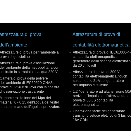
attrezzatura di prova
Attrezzatura di prova di
dell'ambiente
contabilità elettromagnetica
Attrezzature di prova per l'ambiente a
Attrezzatura di prova di IEC61000-4
prova di goccioline
contabilità elettromagnetica,
generatore della scarica elettrostatic
Attrezzatura di prova d'oscillazione
da 20 chilovolt
dell'ambiente della metropolitana con
costruito in serbatoio di acqua 220 V
Attrezzatura di prova di 300 V
contabilità elettromagnetica, touch
Camera di prova della polvere
screen dello SpA del generatore
dell'ambiente di IEC60529 CNAS per le
dell'impulso di fulmine
prove di IP6X e di IP5X con la finestra
di osservazione trasparente
1.2 / generatore ad alta tensione 50
hertz dell'impulso dell'attrezzatura di
Manometro d'ottone del Mpa dei
prova di 50 μS contabilità
materiali 0 - 0,25 dell'acqua del tester
elettromagnetica
tenuto in mano dell'ugello spruzzatore
Operazione facile del generatore
transitorio veloce elettrico di 3 fasi c
16A CDN