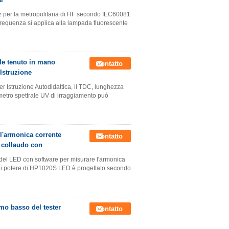
Hz per la metropolitana di HF secondo IEC60081
a frequenza si applica alla lampada fluorescente
ale tenuto in mano
Contatto
Istruzione
r Istruzione Autodidattica, il TDC, lunghezza
imetro spettrale UV di irraggiamento può
 l'armonica corrente
Contatto
i collaudo con
re del LED con software per misurare l'armonica
er di potere di HP1020S LED è progettato secondo
umo basso del tester
Contatto