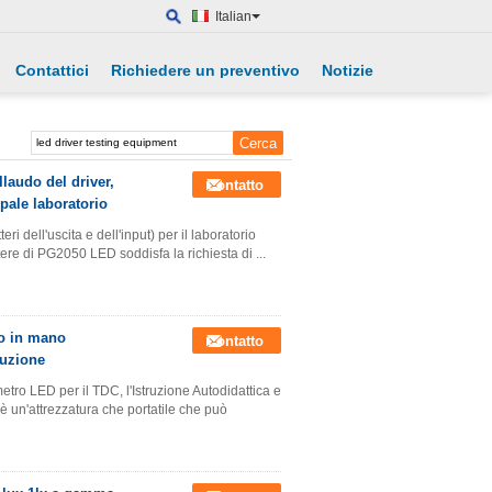
Italian
Contattici
Richiedere un preventivo
Notizie
llaudo del driver,
Contatto
ipale laboratorio
ri dell'uscita e dell'input) per il laboratorio
otere di PG2050 LED soddisfa la richiesta di ...
to in mano
Contatto
ruzione
tro LED per il TDC, l'Istruzione Autodidattica e
è un'attrezzatura che portatile che può