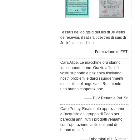
I essais dei doigts d dei les di Je viens
de recevoir, il satisfait dei très di suis di
Je, très di c est bien
—— Formazione di ESTI
Cara Alice, Le macchine ora stanno
funzionando bene. Grazie affinchè il
vostri supporto e pazienza risolvano i
nostri problemi e darci i suggerimenti
molto utili nel negoziato. Realmente
una buona cooperazione.
—— TUV Renania Pvt. Srl
Caro Penny, Realmente apprezziamo
all'acquisto dal gruppo di Pego per
parecchi anni, tutti i prodotti veniamo
con l'operazione facile del amd di
buona qualità.
—— Laboratori di LIA limitati