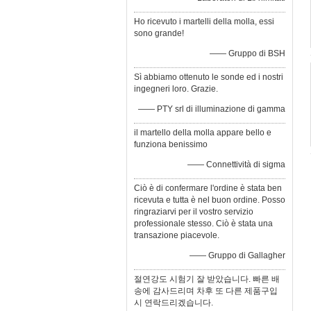
Ho ricevuto i martelli della molla, essi
sono grande!
—— Gruppo di BSH
Sì abbiamo ottenuto le sonde ed i nostri
ingegneri loro. Grazie.
—— PTY srl di illuminazione di gamma
il martello della molla appare bello e
funziona benissimo
—— Connettività di sigma
Ciò è di confermare l'ordine è stata ben
ricevuta e tutta è nel buon ordine. Posso
ringraziarvi per il vostro servizio
professionale stesso. Ciò è stata una
transazione piacevole.
—— Gruppo di Gallagher
절연강도 시험기 잘 받았습니다. 빠른 배
송에 감사드리며 차후 또 다른 제품구입
시 연락드리겠습니다.