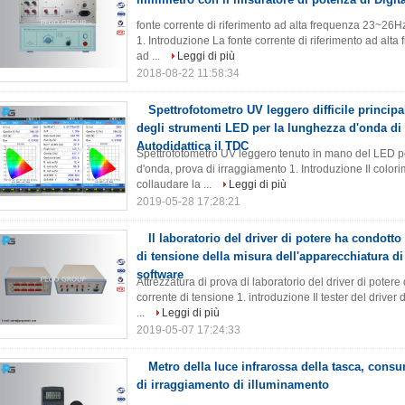
fonte corrente di riferimento ad alta frequenza 23~26
1. Introduzione La fonte corrente di riferimento ad alt
ad ...
Leggi di più
2018-08-22 11:58:34
Spettrofotometro UV leggero difficile princip
degli strumenti LED per la lunghezza d'onda di 
Autodidattica il TDC
Spettrofotometro UV leggero tenuto in mano del LED pe
d'onda, prova di irraggiamento 1. Introduzione Il color
collaudare la ...
Leggi di più
2019-05-28 17:28:21
Il laboratorio del driver di potere ha condotto
di tensione della misura dell'apparecchiatura d
software
Attrezzatura di prova di laboratorio del driver di pote
corrente di tensione 1. introduzione Il tester del driv
...
Leggi di più
2019-05-07 17:24:33
Metro della luce infrarossa della tasca, cons
di irraggiamento di illuminamento