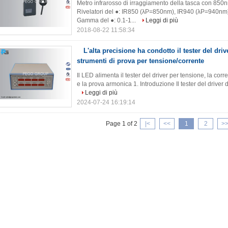
Metro infrarosso di irraggiamento della tasca con 850n
Rivelatori del ●: IR850 (λP=850nm), IR940 (λP=940nm)
Gamma del ●: 0.1-1...
Leggi di più
2018-08-22 11:58:34
L'alta precisione ha condotto il tester del driv
strumenti di prova per tensione/corrente
Il LED alimenta il tester del driver per tensione, la corre
e la prova armonica 1. Introduzione Il tester del driver
Leggi di più
2024-07-24 16:19:14
Page 1 of 2
|<
<<
1
2
>