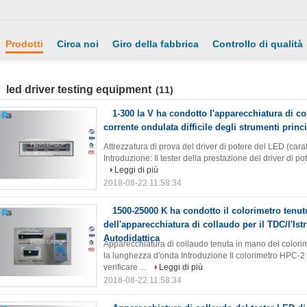
Prodotti
Circa noi
Giro della fabbrica
Controllo di qualità
led driver testing equipment
(11)
1-300 la V ha condotto l'apparecchiatura di co
corrente ondulata difficile degli strumenti princ
Attrezzatura di prova del driver di potere del LED (caratte
Introduzione: Il tester della prestazione del driver di p
Leggi di più
2018-08-22 11:58:34
1500-25000 K ha condotto il colorimetro tenu
dell'apparecchiatura di collaudo per il TDC/l'Ist
Autodidattica
Apparecchiatura di collaudo tenuta in mano del colorime
la lunghezza d'onda Introduzione Il colorimetro HPC-2 
verificare ...
Leggi di più
2018-08-22 11:58:34