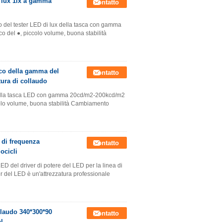
i lux 1lx a gamma
Contatto
o del tester LED di lux della tasca con gamma
o del ●, piccolo volume, buona stabilità
ico della gamma del
Contatto
tura di collaudo
 della tasca LED con gamma 20cd/m2-200kcd/m2
colo volume, buona stabilità Cambiamento
 di frequenza
Contatto
ocicli
D del driver di potere del LED per la linea di
er del LED è un'attrezzatura professionale
llaudo 340*300*90
Contatto
l