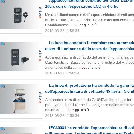
Apparecchiatura di collaudo del tester LED d
100lx con un'esposizione LCD di 4 cifre
Metro di illuminamento dell'apparecchiatura di collaud
di 1lx a 100lx Caratteristiche: Basso consumo energetic
Cambiamento ...
Leggi di più
2018-08-22 11:58:34
La luce ha condotto il cambiamento automat
tester di luminanza della tasca dell'apparecchia
Apparecchiatura di collaudo del tester di luminanza
Caratteristiche: Basso consumo energetico del ●, pic
automatico della ...
Leggi di più
2018-08-22 11:58:34
La linea di produzione ha condotto la gamma
dell'apparecchiatura di collaudo 45 hertz - 5 chil
Apparecchiatura di collaudo GIUSTA online del tester LE
produzione Introduzione Il tester giusto online del driv
online da ...
Leggi di più
2018-08-22 11:58:34
IEC60081 ha condotto l'apparecchiatura di co
millimetro con il misuratore di potenza di Digita