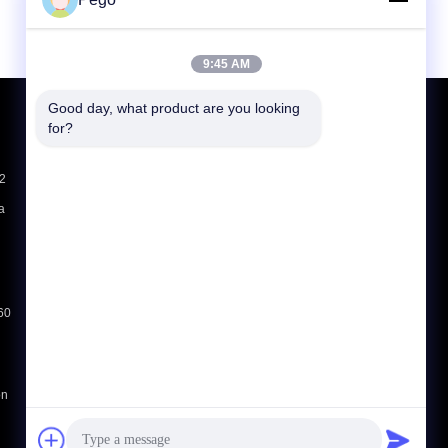
9:45 AM
Good day, what product are you looking 
Richiedere un preventivo
for?
Invii
-2
sgs
a
E-Mail
Sitemap
|
Sito mobile
/60
on