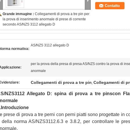
Contatto
Grande immagine :
Collegamenti di prova a tre pin per
la prova di inserimento anormale di prese di corrente
secondo AS/NZS 3112 allegato D
AS/NZS 3112 allegato D
Norma normativa:
per la prova della presa di presa AS/NZS contro la prova di ins
Applicazione:
anormale
Collegamenti di prova a tre pin
Collegamenti di p
Evidenziare:
,
S/NZS3112 Allegato D: spina di prova a tre pin
s
con Fla
normale
.
Introduzione
e prese di prova a tre perni con perni piatti sono progettate in c
 della norma AS/NZS3112.6.3 e 3.8.2, per controllare le pres
normale.