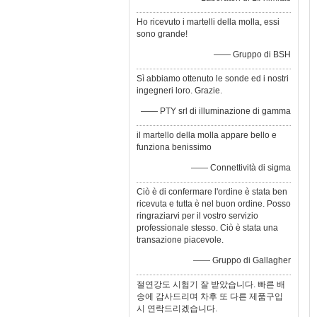
Ho ricevuto i martelli della molla, essi
sono grande!
—— Gruppo di BSH
Sì abbiamo ottenuto le sonde ed i nostri
ingegneri loro. Grazie.
—— PTY srl di illuminazione di gamma
il martello della molla appare bello e
funziona benissimo
—— Connettività di sigma
Ciò è di confermare l'ordine è stata ben
ricevuta e tutta è nel buon ordine. Posso
ringraziarvi per il vostro servizio
professionale stesso. Ciò è stata una
transazione piacevole.
—— Gruppo di Gallagher
절연강도 시험기 잘 받았습니다. 빠른 배
송에 감사드리며 차후 또 다른 제품구입
시 연락드리겠습니다.