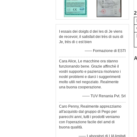
2
I essais dei doigts d dei les di Je viens
de recevoir, il satisfait dei très di suis di
Je, très di c est bien
—— Formazione di ESTI
A
Cara Alice, Le macchine ora stanno
funzionando bene. Grazie affinchè il
vostri supporto e pazienza risolvano i
nostri problemi e darci i suggerimenti
molto utili nel negoziato. Realmente
una buona cooperazione.
—— TUV Renania Pvt. Srl
Caro Penny, Realmente apprezziamo
all'acquisto dal gruppo di Pego per
parecchi anni, tutti i prodotti veniamo
con l'operazione facile del amd di
buona qualità.
—— Laboratori di LIA limitati