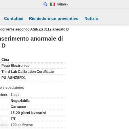
Italian
Contattici
Richiedere un preventivo
Notizie
di corrente secondo AS/NZS 3112 allegato D
inserimento anormale di
 D
Cina
Pego Electronics
Third-Lab Calibration Certificate
PG-ASNZSFD1
o e spedizione:
nimo:
1 set
Negoziabile
:
Cartucce
15-20 giorni lavorativi
:
T/T
zione:
100 set/mese