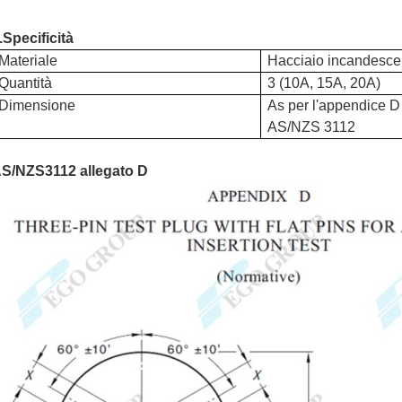
.
Specificità
Materiale
H
acciaio incandesce
Quantità
3 (10A, 15A, 20A)
Dimensione
A
s per l'appendice D
AS/NZS 3112
S/NZS3112 allegato D