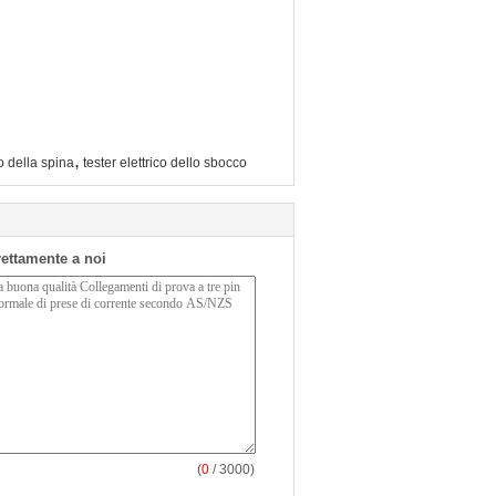
,
co della spina
tester elettrico dello sbocco
irettamente a noi
(
0
/ 3000)