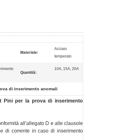
Acciaio
Materiale:
temperato
erimento
10A, 15A, 20A
Quantità:
rova di inserimento anomali
t
Pini per la prova di inserimento
onformità all'allegato D e alle clausole
e di corrente in caso di inserimento