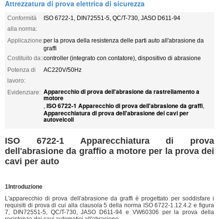
Attrezzatura di prova elettrica di sicurezza
Conformità
ISO 6722-1, DIN72551-5, QC/T-730, JASO D611-94
alla norma:
Applicazione:
per la prova della resistenza delle parti auto all'abrasione da
graffi
Costituito da::
controller (integrato con contatore), dispositivo di abrasione
Potenza di
AC220V/50Hz
lavoro:
Apparecchio di prova dell'abrasione da rastrellamento a
Evidenziare:
motore
ISO 6722-1 Apparecchio di prova dell'abrasione da graffi
,
,
Apparecchiatura di prova dell'abrasione dei cavi per
autoveicoli
ISO 6722-1 Apparecchiatura di prova
dell'abrasione da graffio a motore per la prova dei
cavi per auto
1Introduzione
L'apparecchio di prova dell'abrasione da graffi è progettato per soddisfare i
requisiti di prova di cui alla clausola 5 della norma ISO 6722-1.12.4.2 e figura
7, DIN72551-5, QC/T-730, JASO D611-94 e VW60306 per la prova della
resistenza dei cavi automatici all'abrasione.