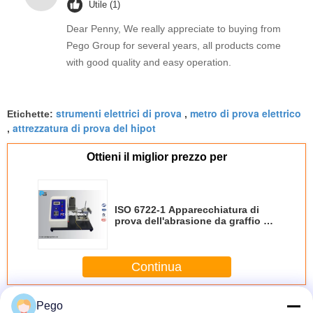
Utile (1)
Dear Penny, We really appreciate to buying from
Pego Group for several years, all products come
with good quality and easy operation.
strumenti elettrici di prova
metro di prova elettrico
Etichette:
,
attrezzatura di prova del hipot
,
Ottieni il miglior prezzo per
ISO 6722-1 Apparecchiatura di
prova dell'abrasione da graffio a
motore per la prova dei cavi per
auto
Continua
Attrezzatura di prova elettrica di sicurezza
Pego
Più