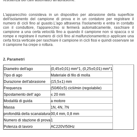
L'apparecchio consisteva in un dispositivo per abrasione della superficie
dell'isolamento del campione di prova e in un contatore per registrare il
numero di cicli fino al guasto.L'ago attraversa l'isolamento e entra in contatto
con il conduttore, l'apparecchio si fermerà automaticamente, raschiare il
campione a una certa velocità fino a quando il campione non si spacca o si
rompe e registrare il numero di cicli fino al malfunzionamento;o applicare una
certa forza verticale per raschiare il campione in cicli fissi e quindi osservare se
il campione ha crepe o rottura.
2. Parametri
Diametro dell'ago
(0,45±0,01) mm*1, (0,25±0,01) mm*1
Tipo di ago
Materiale di filo di molla
Durazione dell'abrasione
(15,5±1) mm
Frequenza
(50/60±5) cicli/min (regolabile)
Spostamento dell' ago
≤ 20 mm
Modalità di guida
a motore
Massa
1N, 4N, 7N
profondità della scanalatura
00,4 mm, 0,8 mm
Numero di stazione di prova
1
Potenza di lavoro
AC220V/50Hz