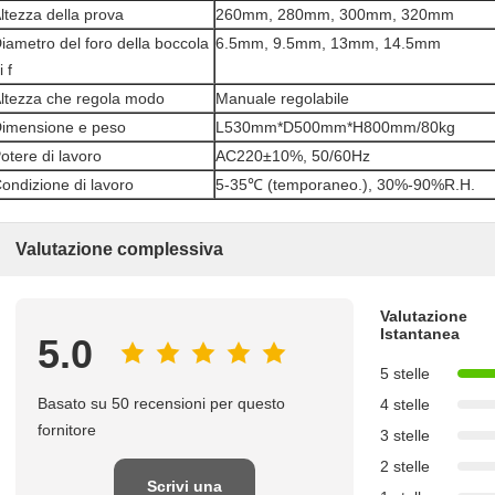
ltezza della prova
260mm, 280mm, 300mm, 320mm
iametro del foro della boccola
6.5mm, 9.5mm, 13mm, 14.5mm
i f
ltezza che regola modo
Manuale regolabile
imensione e peso
L530mm*D500mm*H800mm/80kg
otere di lavoro
AC220±10%, 50/60Hz
ondizione di lavoro
5-35℃ (temporaneo.), 30%-90%R.H.
Valutazione complessiva
Valutazione
Istantanea
5.0
5 stelle
Basato su 50 recensioni per questo
4 stelle
fornitore
3 stelle
2 stelle
Scrivi una