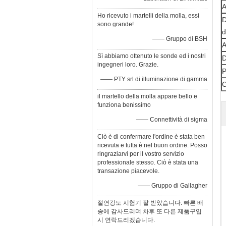
A
Ho ricevuto i martelli della molla, essi
D
sono grande!
d
—— Gruppo di BSH
A
Sì abbiamo ottenuto le sonde ed i nostri
D
ingegneri loro. Grazie.
P
—— PTY srl di illuminazione di gamma
C
il martello della molla appare bello e
funziona benissimo
—— Connettività di sigma
Ciò è di confermare l'ordine è stata ben
ricevuta e tutta è nel buon ordine. Posso
ringraziarvi per il vostro servizio
professionale stesso. Ciò è stata una
transazione piacevole.
—— Gruppo di Gallagher
절연강도 시험기 잘 받았습니다. 빠른 배
송에 감사드리며 차후 또 다른 제품구입
시 연락드리겠습니다.