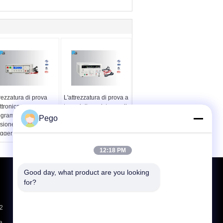
rezzatura di prova
L'attrezzatura di prova a
ttronica
terra della resistenza di
ogrammabile di
RK2678XM 32A
Pego
sione di Withstand di
aderisce a
gger RK7122 con
IEC60065/IEC60950
evazione dell'arco
12:18 PM
Good day, what product are you looking 
Richiedere un preventivo
for?
Invii
-2
a