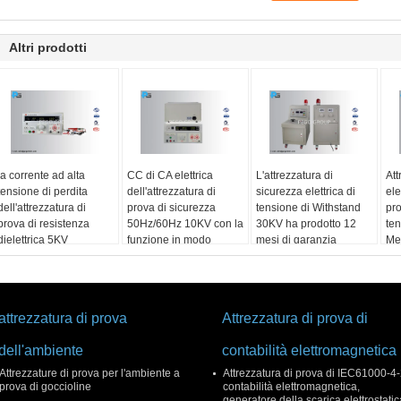
Altri prodotti
la corrente ad alta
CC di CA elettrica
L'attrezzatura di
Att
tensione di perdita
dell'attrezzatura di
sicurezza elettrica di
ele
dell'attrezzatura di
prova di sicurezza
tensione di Withstand
pr
prova di resistenza
50Hz/60Hz 10KV con la
30KV ha prodotto 12
ten
dielettrica 5KV
funzione in modo
mesi di garanzia
Me
0~100mA aderisce a
allarmante corrente di
ril
IEC60335-1
perdita
attrezzatura di prova
Attrezzatura di prova di
dell'ambiente
contabilità elettromagnetica
Attrezzature di prova per l'ambiente a
Attrezzatura di prova di IEC61000-4
prova di goccioline
contabilità elettromagnetica,
generatore della scarica elettrostatic