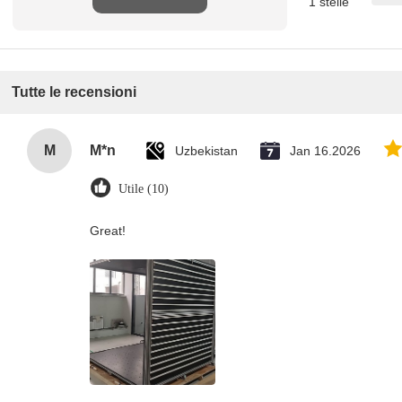
1 stelle
recensione
Tutte le recensioni
M
M*n
Uzbekistan
Jan 16.2026
Utile (10)
Great!