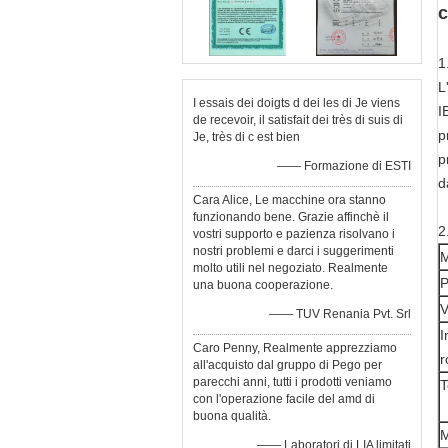
c
1
L
I essais dei doigts d dei les di Je viens
I
de recevoir, il satisfait dei très di suis di
p
Je, très di c est bien
p
—— Formazione di ESTI
d
Cara Alice, Le macchine ora stanno
funzionando bene. Grazie affinchè il
2
vostri supporto e pazienza risolvano i
nostri problemi e darci i suggerimenti
M
molto utili nel negoziato. Realmente
P
una buona cooperazione.
V
—— TUV Renania Pvt. Srl
I
Caro Penny, Realmente apprezziamo
r
all'acquisto dal gruppo di Pego per
parecchi anni, tutti i prodotti veniamo
T
con l'operazione facile del amd di
buona qualità.
M
—— Laboratori di LIA limitati