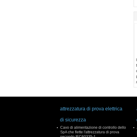
attrezzatura di prova elettrica
di sicurezza
Cavo di alimentazione di controllo dello
SpA che flette l'attrezzatura di prova
secondo IEC60335-1