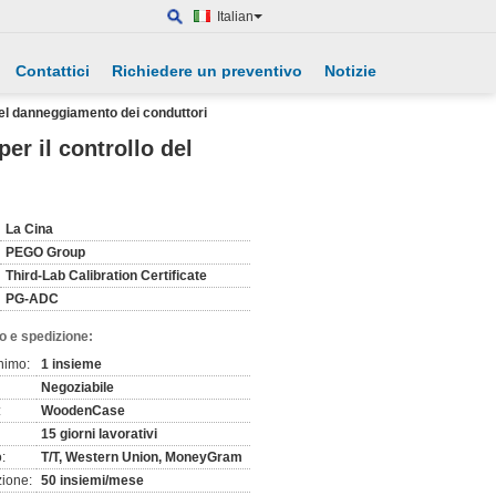
Italian
Contattici
Richiedere un preventivo
Notizie
 del danneggiamento dei conduttori
er il controllo del
La Cina
PEGO Group
Third-Lab Calibration Certificate
PG-ADC
o e spedizione:
nimo:
1 insieme
Negoziabile
:
WoodenCase
15 giorni lavorativi
:
T/T, Western Union, MoneyGram
zione:
50 insiemi/mese