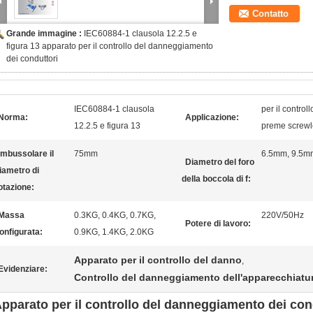
Contatto
Grande immagine :
IEC60884-1 clausola 12.2.5 e
figura 13 apparato per il controllo del danneggiamento
dei conduttori
IEC60884-1 clausola
per il control
Norma:
Applicazione:
12.2.5 e figura 13
preme screwle
Imbussolare il
75mm
6.5mm, 9.5m
Diametro del foro
iametro di
della boccola di f:
otazione:
Massa
0.3KG, 0.4KG, 0.7KG,
220V/50Hz
Potere di lavoro:
onfigurata:
0.9KG, 1.4KG, 2.0KG
Apparato per il controllo del danno
,
Evidenziare:
Controllo del danneggiamento dell'apparecchiatur
pparato per il controllo del danneggiamento dei co