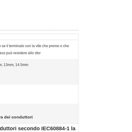
lo se il terminale con la vite che preme o che
ss può resistere allo sfor
m, 13mm, 14.5mm
a dei conduttori
nduttori secondo IEC60884-1 la