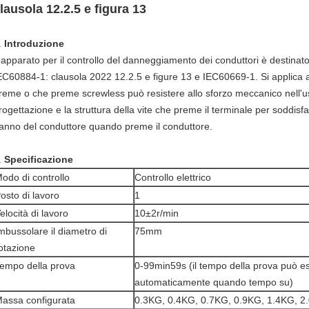
lausola 12.2.5 e figura 13
.
Introduzione
'apparato per il controllo del danneggiamento dei conduttori è destinato 
EC60884-1: clausola 2022 12.2.5 e figure 13 e IEC60669-1. Si applica al 
reme o che preme screwless può resistere allo sforzo meccanico nell'us
rogettazione e la struttura della vite che preme il terminale per soddisf
anno del conduttore quando preme il conduttore.
.
Specificazione
odo di controllo
Controllo elettrico
osto di lavoro
1
elocità di lavoro
10±2r/min
mbussolare il diametro di
75mm
otazione
empo della prova
0-99min59s (il tempo della prova può ess
automaticamente quando tempo su)
assa configurata
0.3KG, 0.4KG, 0.7KG, 0.9KG, 1.4KG, 2