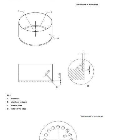
330±0.5
365±1
290/270a±1
27/27a
125±0
Il numero dei fori è sistemato su due cerchi del foro