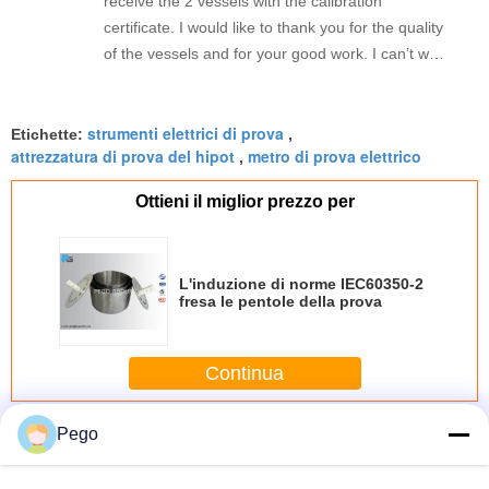
receive the 2 vessels with the calibration
certificate. I would like to thank you for the quality
of the vessels and for your good work. I can’t wait
to work with you on other topics.
strumenti elettrici di prova
Etichette:
,
attrezzatura di prova del hipot
metro di prova elettrico
,
Ottieni il miglior prezzo per
L'induzione di norme IEC60350-2
fresa le pentole della prova
Continua
Navi del fornello di induzione
Pego
Più