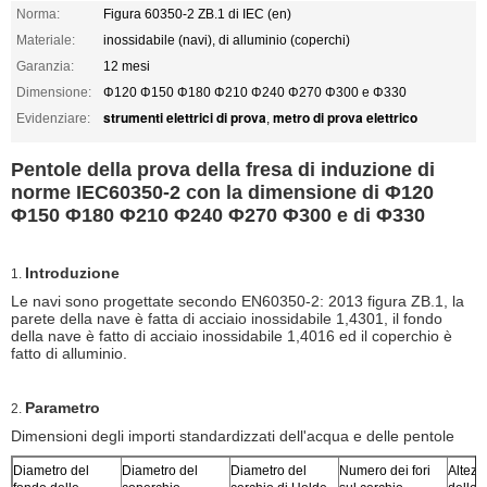
Norma:
Figura 60350-2 ZB.1 di IEC (en)
Materiale:
inossidabile (navi), di alluminio (coperchi)
Garanzia:
12 mesi
Dimensione:
Φ120 Φ150 Φ180 Φ210 Φ240 Φ270 Φ300 e Φ330
strumenti elettrici di prova
metro di prova elettrico
Evidenziare:
,
Pentole della prova della fresa di induzione di
norme IEC60350-2 con la dimensione di Φ120
Φ150 Φ180 Φ210 Φ240 Φ270 Φ300 e di Φ330
Introduzione
1.
Le navi sono progettate secondo EN60350-2: 2013 figura ZB.1, la
parete della nave è fatta di acciaio inossidabile 1,4301, il fondo
della nave è fatto di acciaio inossidabile 1,4016 ed il coperchio è
fatto di alluminio.
Parametro
2.
Dimensioni degli importi standardizzati dell'acqua e delle pentole
Diametro del
Diametro del
Diametro del
Numero dei fori
Altezz