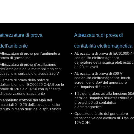
attrezzatura di prova
Attrezzatura di prova di
dell'ambiente
contabilità elettromagnetica
Attrezzature di prova per l'ambiente a
Attrezzatura di prova di IEC61000-4
prova di goccioline
contabilità elettromagnetica,
generatore della scarica elettrostatic
Attrezzatura di prova d'oscillazione
da 20 chilovolt
dell'ambiente della metropolitana con
costruito in serbatoio di acqua 220 V
Attrezzatura di prova di 300 V
contabilità elettromagnetica, touch
Camera di prova della polvere
screen dello SpA del generatore
dell'ambiente di IEC60529 CNAS per le
dell'impulso di fulmine
prove di IP6X e di IP5X con la finestra
di osservazione trasparente
1.2 / generatore ad alta tensione 50
hertz dell'impulso dell'attrezzatura di
Manometro d'ottone del Mpa dei
prova di 50 μS contabilità
materiali 0 - 0,25 dell'acqua del tester
elettromagnetica
tenuto in mano dell'ugello spruzzatore
Operazione facile del generatore
transitorio veloce elettrico di 3 fasi c
16A CDN