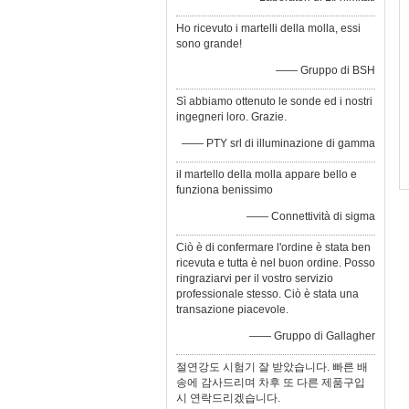
Ho ricevuto i martelli della molla, essi
sono grande!
—— Gruppo di BSH
Sì abbiamo ottenuto le sonde ed i nostri
ingegneri loro. Grazie.
—— PTY srl di illuminazione di gamma
il martello della molla appare bello e
funziona benissimo
—— Connettività di sigma
Ciò è di confermare l'ordine è stata ben
ricevuta e tutta è nel buon ordine. Posso
ringraziarvi per il vostro servizio
professionale stesso. Ciò è stata una
transazione piacevole.
—— Gruppo di Gallagher
절연강도 시험기 잘 받았습니다. 빠른 배
송에 감사드리며 차후 또 다른 제품구입
시 연락드리겠습니다.