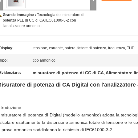
Grande immagine :
Tecnologia del misuratore di
potenza PLL di CC di CA IEC61000-3-2 con
l'analizzatore armonico
Display:
tensione, corrente, potere, fattore di potenza, frequenza, THD
Tipo:
tipo armonico
misuratore di potenza di CC di CA
Alimentatore li
Evidenziare:
,
isuratore di potenza di CA Digital con l'analizzato
ntroduzione
l misuratore di potenza di Digital (modello armonico) adotta la tecnolog
alcolare esattamente la distorsione armonica totale di tensione e le 
a prova armonica soddisfanno la richiesta di IEC61000-3-2.