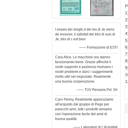
P
1
2
3
I essais dei doigts d dei les di Je viens
4
de recevoir, il satisfait dei très di suis di
Je, très di c est bien
5
6
—— Formazione di ESTI
7
Cara Alice, Le macchine ora stanno
8
funzionando bene. Grazie affinchè il
vostri supporto e pazienza risolvano i
9
nostri problemi e darci i suggerimenti
1
molto utili nel negoziato. Realmente
1
una buona cooperazione.
—— TUV Renania Pvt. Srl
Caro Penny, Realmente apprezziamo
all'acquisto dal gruppo di Pego per
parecchi anni, tutti i prodotti veniamo
con l'operazione facile del amd di
buona qualità.
—— Laboratori di LIA limitati