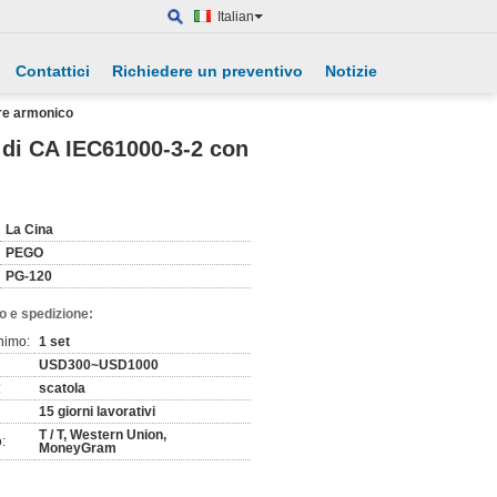
Italian
Contattici
Richiedere un preventivo
Notizie
ore armonico
 di CA IEC61000-3-2 con
La Cina
PEGO
PG-120
o e spedizione:
nimo:
1 set
USD300~USD1000
:
scatola
15 giorni lavorativi
T / T, Western Union,
:
MoneyGram