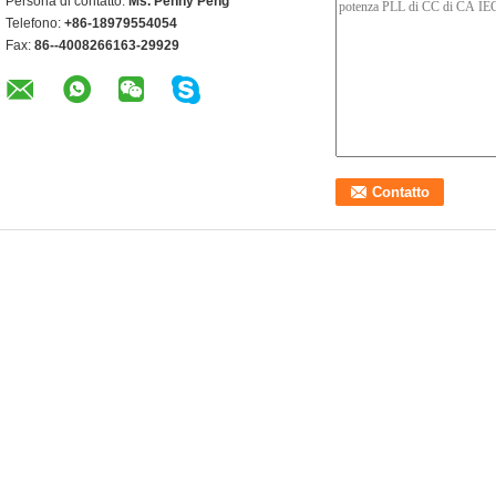
Persona di contatto:
Ms. Penny Peng
Telefono:
+86-18979554054
Fax:
86--4008266163-29929