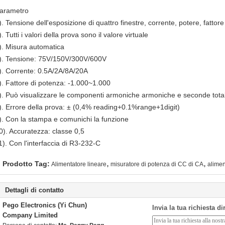
arametro
). Tensione dell'esposizione di quattro finestre, corrente, potere, fattor
). Tutti i valori della prova sono il valore virtuale
). Misura automatica
). Tensione: 75V/150V/300V/600V
). Corrente: 0.5A/2A/8A/20A
). Fattore di potenza: -1.000~1.000
). Può visualizzare le componenti armoniche armoniche e seconde total
). Errore della prova: ± (0,4% reading+0.1%range+1digit)
). Con la stampa e comunichi la funzione
0). Accuratezza: classe 0,5
1). Con l'interfaccia di R3-232-C
,
,
Prodotto Tag:
Alimentatore lineare
misuratore di potenza di CC di CA
alimen
Dettagli di contatto
Pego Electronics (Yi Chun)
Invia la tua richiesta d
Company Limited