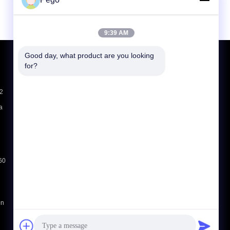
9:39 AM
Good day, what product are you looking 
Richiedere un preventivo
for?
Invii
-2
a
E-Mail
Sitemap
|
Sito mobile
/60
on