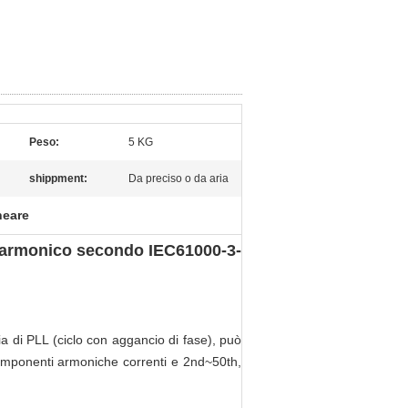
Peso:
5 KG
shippment:
Da preciso o da aria
neare
re armonico secondo IEC61000-3-
ia di PLL (ciclo con aggancio di fase), può
componenti armoniche correnti e 2nd~50th,