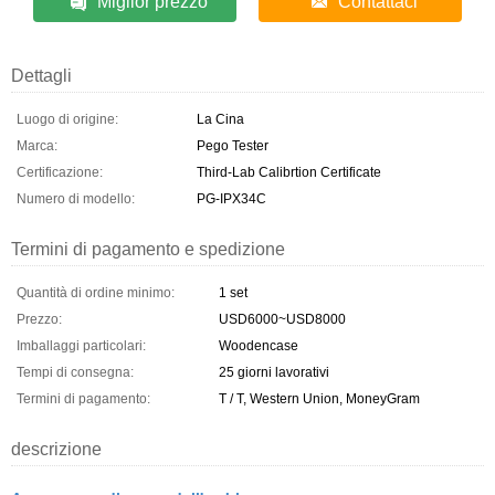
Miglior prezzo
Contattaci
Dettagli
Luogo di origine:
La Cina
Marca:
Pego Tester
Certificazione:
Third-Lab Calibrtion Certificate
Numero di modello:
PG-IPX34C
Termini di pagamento e spedizione
Quantità di ordine minimo:
1 set
Prezzo:
USD6000~USD8000
Imballaggi particolari:
Woodencase
Tempi di consegna:
25 giorni lavorativi
Termini di pagamento:
T / T, Western Union, MoneyGram
descrizione