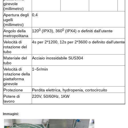
girevole
(millimetro)
Apertura degli
0,4
ugelli
(millimetro)
0
0
Angolo della
120
(IPX3), 360
(IPX4) o definiti dall'utente
metropolitana
Velocità di
4s per 2*1200, 12s per 2*3600 o definito dall'utente
rotazione del
tubo
Materiale del
Acciaio inossidabile SUS304
tubo
Velocità di
1~5r/min
rotazione della
piattaforma
girevole
Protezione
Perdita elettrica, hydropenia, cortocircuito
Potere di
220V, 50/60Hz, 1KW
lavoro
Immagini: