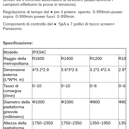
campioni effettuino la prova in tensione).
Regolazione di tempo del ● per il potere: spento: 0-999min-power
sopra: 0-999min-power fuori: 0-999min
Componenti di controllo del ●: SpA a 7 pollici di tocco screen+
Panasonic.
Specificazione:
Modello
IPX34C
Raggio della
R1600
R1400
R1200
R100
metropolitana
Dimensione
4*3.2*2.8
3.6*3*2.6
3.2*2.4*2.4
2.8*2
esterna
(L*W*H, m)
Tasso di
0~10
0~10
0~6
0~6
consegna
(l/min)
Diametro della
Φ1000
Φ1000
Φ800
Φ800
piattaforma
girevole
(millimetro)
Altezza della
1750~2350
1750~2350
1350~1950
1350
piattaforma