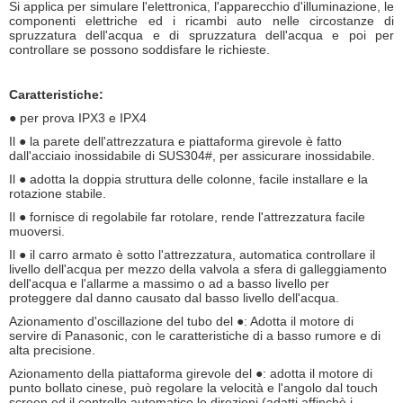
Si applica per simulare l'elettronica, l'apparecchio d'illuminazione, le
componenti elettriche ed i ricambi auto nelle circostanze di
spruzzatura dell'acqua e di spruzzatura dell'acqua e poi per
controllare se possono soddisfare le richieste.
Caratteristiche:
● per prova IPX3 e IPX4
Il ● la parete dell'attrezzatura e piattaforma girevole è fatto
dall'acciaio inossidabile di SUS304#, per assicurare inossidabile.
Il ● adotta la doppia struttura delle colonne, facile installare e la
rotazione stabile.
Il ● fornisce di regolabile far rotolare, rende l'attrezzatura facile
muoversi.
Il ● il carro armato è sotto l'attrezzatura, automatica controllare il
livello dell'acqua per mezzo della valvola a sfera di galleggiamento
dell'acqua e l'allarme a massimo o ad a basso livello per
proteggere dal danno causato dal basso livello dell'acqua.
Azionamento d'oscillazione del tubo del ●: Adotta il motore di
servire di Panasonic, con le caratteristiche di a basso rumore e di
alta precisione.
Azionamento della piattaforma girevole del ●: adotta il motore di
punto bollato cinese, può regolare la velocità e l'angolo dal touch
screen ed il controllo automatico le direzioni (adatti affinchè i