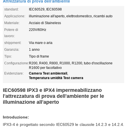
Attrezzatura di prova dell'ambiente
standard:
IEC60529, IEC60598
Applicazione:
illuminazione all'aperto, elettrodomestico, ricambi auto
Materiale:
Acciaio di Staineless
Potere di
220V/60Hz
lavoro:
shippment:
Via mare o aria
Garanzia:
1 anno
Tipo:
Tipo di frame
Configurazione:
R200, R400, R800, R1000, R1200, tubo d'oscillazione
R1600 per facoltativo
Camera Test ambientali
Evidenziare:
,
Temperatura umidità Test camera
IEC60598 IPX3 e IPX4 impermeabilizzano
l'attrezzatura di prova dell'ambiente per le
illuminazione all'aperto
Introduzione:
IPX3-4 è progettato secondo IEC60529 le clausole 14.2.3 e 14.2.4.