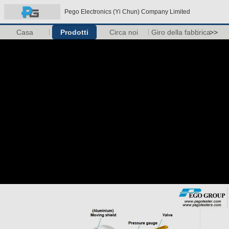
Pego Electronics (Yi Chun) Company Limited
Casa
Prodotti
Circa noi
Giro della fabbrica
>>