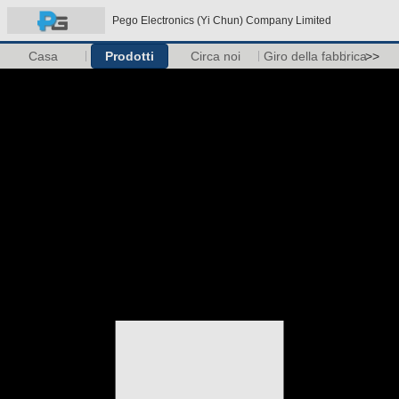
Pego Electronics (Yi Chun) Company Limited
Casa
Prodotti
Circa noi
Giro della fabbrica
>>