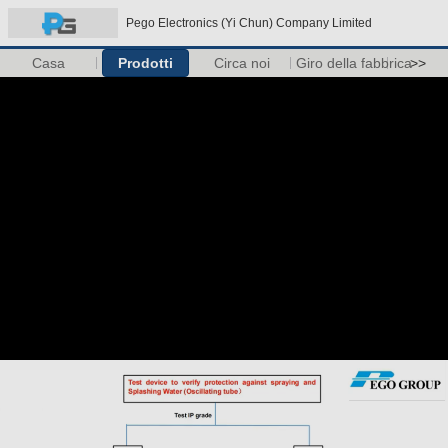
Pego Electronics (Yi Chun) Company Limited
Casa
Prodotti
Circa noi
Giro della fabbrica
>>